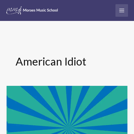
Ir
para
o
conteúdo
American Idiot