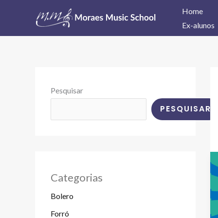
Ir
Home
para
Ex-alunos
o
conteúdo
Pesquisar
PESQUISAR
Categorias
Bolero
Forró