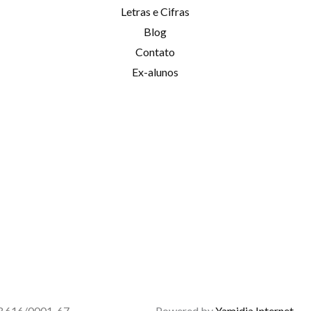
Letras e Cifras
Blog
Contato
Ex-alunos
53.616/0001-67
Powered by
Yamidia Internet