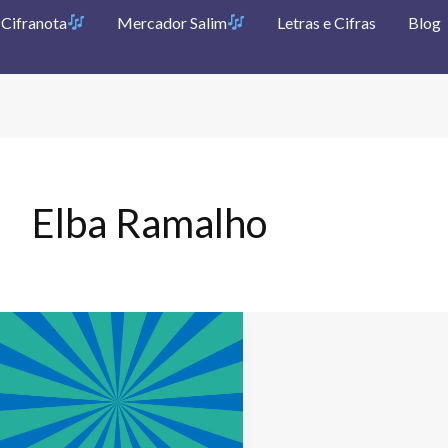
Cifranota
Mercador Salim
Letras e Cifras
Blog
Elba Ramalho