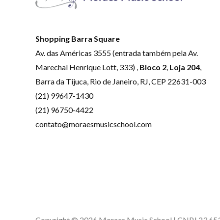
Shopping Barra Square
Av. das Américas 3555 (entrada também pela Av.
Marechal Henrique Lott, 333) ,
Bloco 2
,
Loja 204
,
Barra da Tijuca, Rio de Janeiro, RJ, CEP 22631-003
(21) 99647-1430
(21) 96750-4422
contato@moraesmusicschool.com
Copyright © 2026 Moraes Music School | CNPJ 23.6