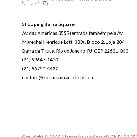
Shopping Barra Square
Av. das Américas 3555 (entrada também pela Av.
Marechal Henrique Lott, 333) ,
Bloco 2
,
Loja 204
,
Barra da Tijuca, Rio de Janeiro, RJ, CEP 22631-003
(21) 99647-1430
(21) 96750-4422
contato@moraesmusicschool.com
Copyright © 2026 Moraes Music School | CNPJ 23.6