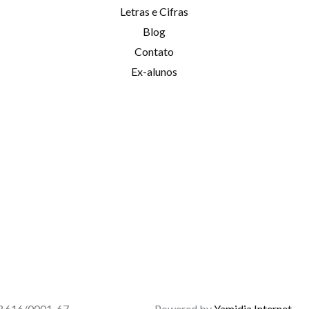
Letras e Cifras
Blog
Contato
Ex-alunos
53.616/0001-67
Powered by
Yamidia Internet