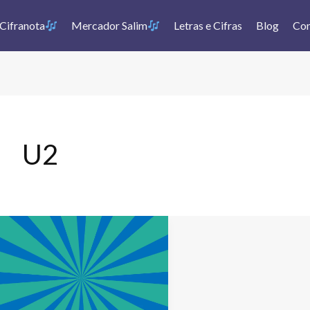
Cifranota
Mercador Salim
Letras e Cifras
Blog
Con
U2