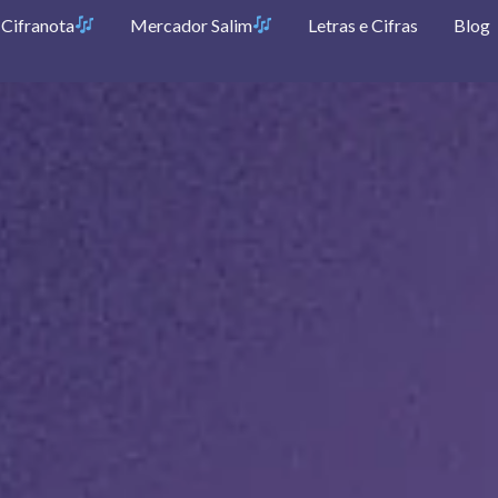
Cifranota
Mercador Salim
Letras e Cifras
Blog