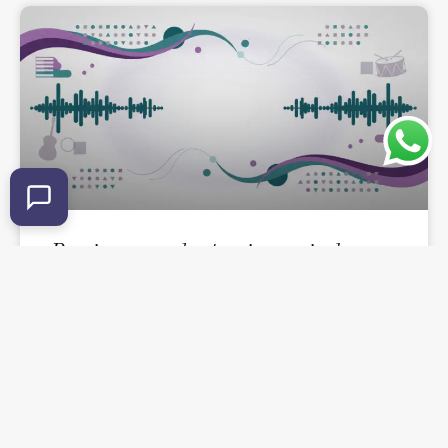
Preciso aprender teoria musical para
tocar bem? Entenda o que realmente
importa no começo
Entenda se a teoria musical é obrigatória para quem
está começando e veja como aprender música de forma
mais leve, prática e eficiente.
LEIA MAIS »