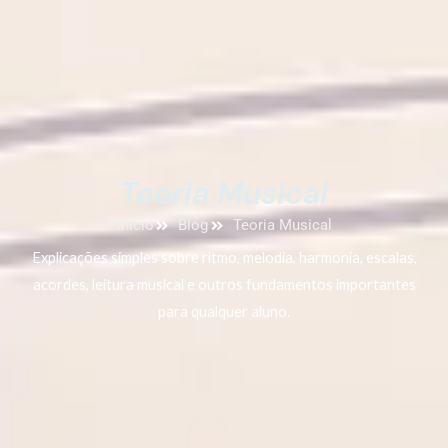
Teoria Musical
Início
Blog
Teoria Musical
Explicações simples sobre ritmo, melodia, harmonia, escalas,
acordes, leitura musical e outros fundamentos importantes
para qualquer aluno.