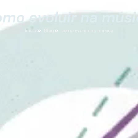
mo evoluir na mús
Início
Blog
como evoluir na música