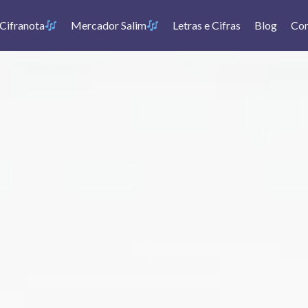
Cifranota
Mercador Salim
Letras e Cifras
Blog
Con