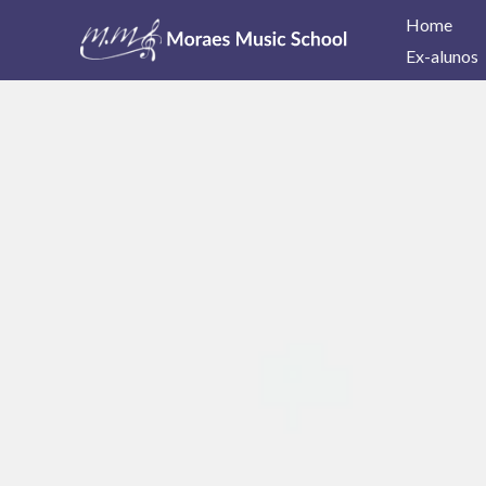
Ir
Home
para
Ex-alunos
o
conteúdo