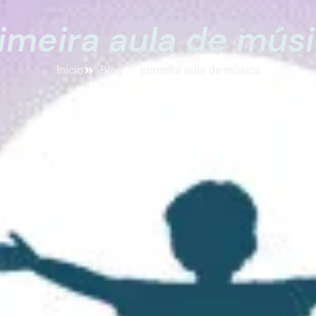
imeira aula de mús
Início
Blog
primeira aula de música