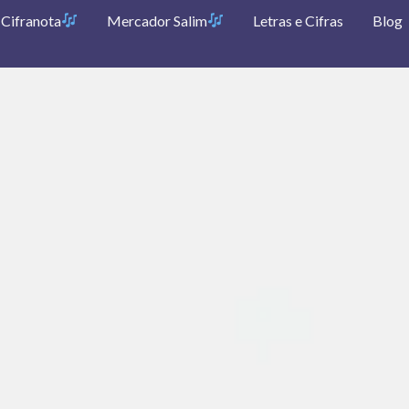
Cifranota
Mercador Salim
Letras e Cifras
Blog