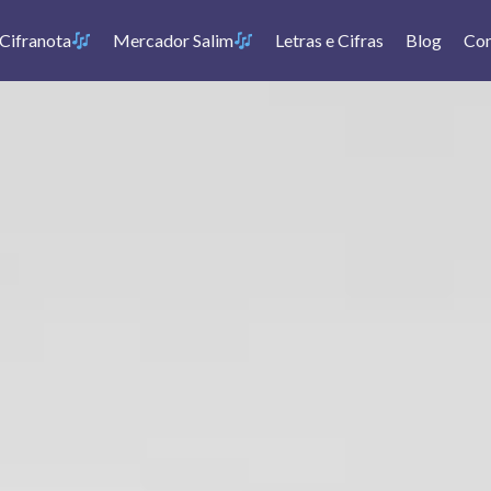
Cifranota
Mercador Salim
Letras e Cifras
Blog
Con