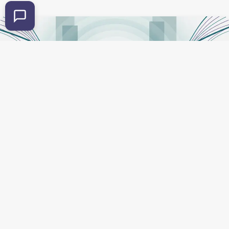
Apresentação e Performance
Conteúdos sobre palco, confiança, preparação emocional,
ensaio, presença cênica e desenvolvimento para tocar ou
cantar em público.
Leia mais »