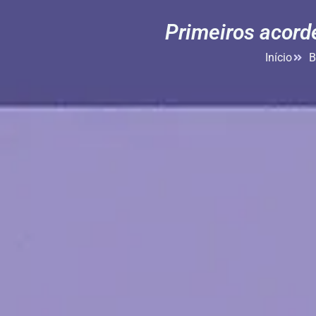
Primeiros acorde
Início
B