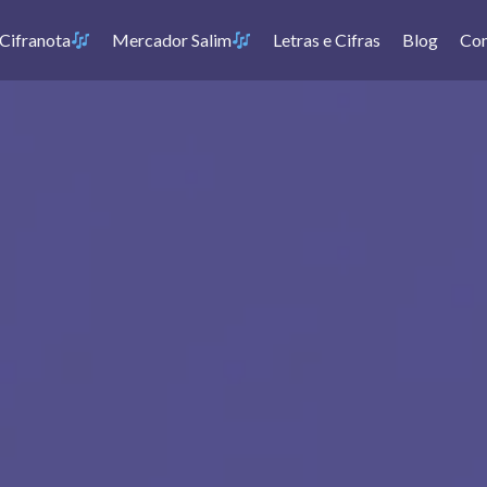
Cifranota
Mercador Salim
Letras e Cifras
Blog
Con