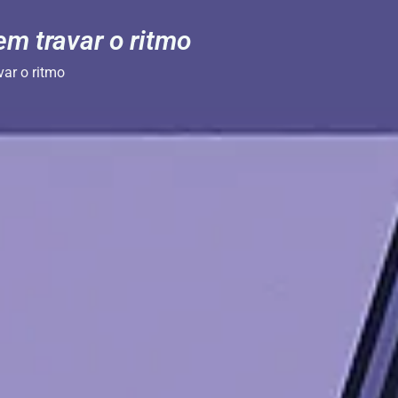
em travar o ritmo
var o ritmo