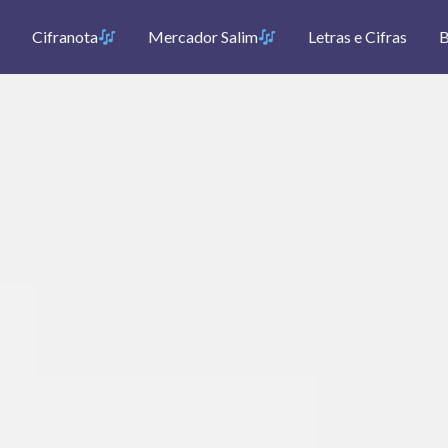
Cifranota
Mercador Salim
Letras e Cifras
B