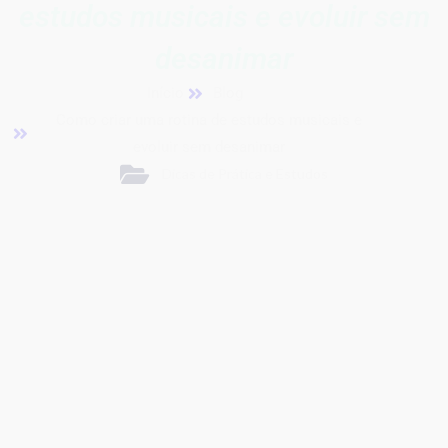
estudos musicais e evoluir sem
desanimar
Início
Blog
Como criar uma rotina de estudos musicais e
evoluir sem desanimar
Dicas de Prática e Estudos